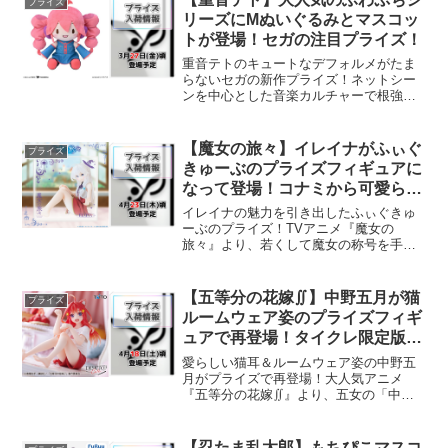
プライズ
ぽってりぬいぐるみ」と、...
リーズにMぬいぐるみとマスコッ
トが登場！セガの注目プライズ！
重音テトのキュートなデフォルメがたま
らないセガの新作プライズ！ネットシー
ンを中心とした音楽カルチャーで根強い
人気を誇る重音テトが、セガが贈る大人
気の「ふわぷち」シリーズからついに展
開されます。今回は、お部屋でのディス
【魔女の旅々】イレイナがふぃぐ
プライズ
プレイにぴったりな存在感...
きゅーぶのプライズフィギュアに
なって登場！コナミから可愛らし
い姿でオンクレに展開！
イレイナの魅力を引き出したふぃぐきゅ
ーぶのプライズ！TVアニメ『魔女の
旅々』より、若くして魔女の称号を手に
入れた主人公のイレイナが、コナミが手
掛ける「ふぃぐきゅーぶ」シリーズから
プライズフィギュア化されます。キュー
【五等分の花嫁∬】中野五月が猫
プライズ
ブ型の専用台座と、愛らしく...
ルームウェア姿のプライズフィギ
ュアで再登場！タイクレ限定版も
見逃せない！
愛らしい猫耳＆ルームウェア姿の中野五
月がプライズで再登場！大人気アニメ
『五等分の花嫁∬』より、五女の「中野
五月」がDesktop Cute フィギュアとして
再び展開されます。今回は描き下ろしイ
ラストを元にした、猫耳とルームウェア
【忍たま乱太郎】もちぴこマスコ