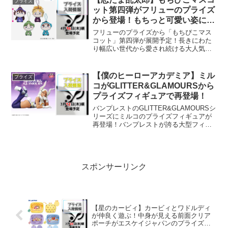
プライズ
姿が愛らしい...
ット第四弾がフリューのプライズ
から登場！もちっと可愛い姿に癒
やされる！
フリューのプライズから「もちぴこマス
コット」第四弾が展開予定！長きにわた
り幅広い世代から愛され続ける大人気ア
ニメ『忍たま乱太郎』より、フリューが
手掛ける「もちぴこマスコット」の第四
弾がついに展開されます。コロンとした
【僕のヒーローアカデミア】ミル
プライズ
丸いフォルムが特徴的な本...
コがGLITTER&GLAMOURSから
プライズフィギュアで再登場！
バンプレストのGLITTER&GLAMOURSシ
リーズにミルコのプライズフィギュアが
再登場！バンプレストが誇る大型フィギ
ュアシリーズより、「僕のヒーローアカ
デミア」で活躍するプロヒーロー・ミル
コのプライズフィギュアが再登場。ファ
ン待望のアイ...
スポンサーリンク
【星のカービィ】カービィとワドルディ
が仲良く遊ぶ！中身が見える前面クリア
ポーチがエスケイジャパンのプライズで