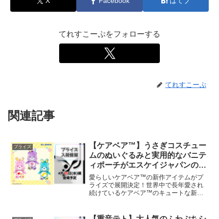
X
Facebook
はてブ
てれすこーぷをフォローする
てれすこーぷ
関連記事
【ケアベア™】うさぎコスチュー
プライズ
ムのぬいぐるみと実用的なバニテ
ィポーチがエスケイジャパンのプ
ライズから登場！
愛らしいケアベア™の新作アイテムがプ
ライズで展開決定！世界中で長年愛され
続けているケアベア™のキュートな新作
アイテムが、エスケイジャパンのプライ
ズとして展開されます。今回は、思わず
抱きしめたくなる「うさぎコスチューム
【重音テト】大人気のふわぷちシ