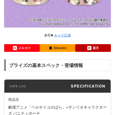
キャラ広場
メルカリ
Amazon
楽天
プライズの基本スペック・登場情報
SPECIFICATION
商品名
劇場アニメ「ベルサイユのばら」×サンリオキャラクター
ズ バニティポーチ