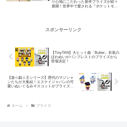
り心地にこだわった新作プライズが続々
展開！世界中で愛される『ポケットモン
スター』から、2026年2月10日(火)頃より
魅力的な新景品が順次展開されます。今
回は、思わず抱きしめたくなるような大
きなぬいぐる...
スポンサーリンク
【TinyTAN】大ヒット曲「Butter」衣装の
ほわぬいがバンプレストのプライズから
登場決定！
【遊☆戯☆王シリーズ】歴代のマジシャ
ンたちが大集結！エスケイジャパンの可
愛いぬいぐるみマスコットがプライズで
登場！
ホーム
プライズ