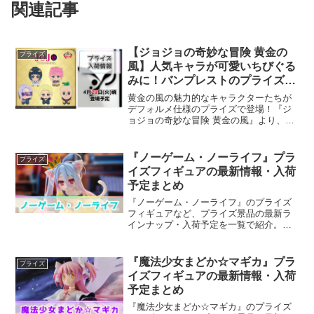
関連記事
【ジョジョの奇妙な冒険 黄金の
プライズ
風】人気キャラが可愛いちびぐる
みに！バンプレストのプライズか
ら待望の連続リリース！
黄金の風の魅力的なキャラクターたちが
デフォルメ仕様のプライズで登場！『ジ
ョジョの奇妙な冒険 黄金の風』より、フ
ァン必見となる可愛らしいぬいぐるみの
プライズ。バンプレストの人気シリーズ
として定評のある、大注目のちびぐるみ
『ノーゲーム・ノーライフ』プラ
プライズ
の新作アイテムが展開さ...
イズフィギュアの最新情報・入荷
予定まとめ
『ノーゲーム・ノーライフ』のプライズ
フィギュアなど、プライズ景品の最新ラ
インナップ・入荷予定を一覧で紹介。人
気キャラの新作情報も随時更新していま
す。
『魔法少女まどか☆マギカ』プラ
プライズ
イズフィギュアの最新情報・入荷
予定まとめ
『魔法少女まどか☆マギカ』のプライズ