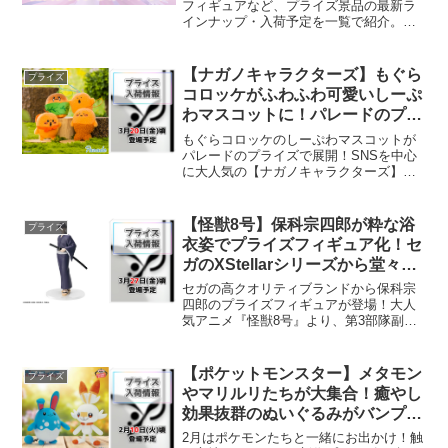
フィギュアなど、プライズ景品の最新ラ
インナップ・入荷予定を一覧で紹介。人
気キャラの新作情報も随時更新していま
す。
【ナガノキャラクターズ】もぐら
プライズ
コロッケがふわふわ可愛いしーぷ
わマスコットに！パレードのプラ
イズから登場！
もぐらコロッケのしーぷわマスコットが
パレードのプライズで展開！SNSを中心
に大人気の【ナガノキャラクターズ】よ
り、もぐらコロッケのキュートなマスコ
ットが展開されます。今回はふわふわの
質感がたまらない「しーぷわマスコッ
【怪獣8号】保科宗四郎が粋な浴
プライズ
ト」としての立体化です。...
衣姿でプライズフィギュア化！セ
ガのXStellarシリーズから堂々登
場！
セガの高クオリティブランドから保科宗
四郎のプライズフィギュアが登場！大人
気アニメ『怪獣8号』より、第3部隊副隊
長である保科宗四郎の新しいフィギュア
がセガから展開されます。今回は普段の
防衛隊スーツとは打って変わり、涼しげ
【ポケットモンスター】メタモン
プライズ
で粋な浴衣姿での立体化...
やマリルリたちが大集合！癒やし
効果抜群のぬいぐるみがバンプレ
ストのプライズに登場！
2月はポケモンたちと一緒にお出かけ！触