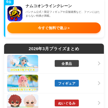
6
位
ナムコオンラインクレーン
バンナム公式！限定フィギュアや店舗連携など、ファンにはた
まらない特典が満載。
今すぐ無料で遊ぶ
＞
2026年3月プライズまとめ
全景品
フィギュア
ぬいぐるみ