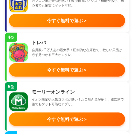
カプコン限定景品が熱い！救済措置のアシスト機能があり、初
心者でも確実にゲット可能。
今すぐ無料で遊ぶ
＞
4
位
トレバ
会員数2千万人超の最大手！圧倒的な在庫数で、欲しい景品が
必ず見つかる巨大オンクレ。
今すぐ無料で遊ぶ
＞
5
位
モーリーオンライン
イオン限定や人気コラボが熱い！たこ焼き台が多く、運次第で
誰でもゲット可能なアプリ。
今すぐ無料で遊ぶ
＞