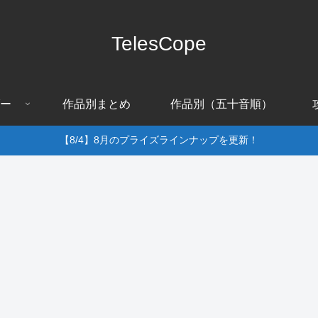
TelesCope
ー
作品別まとめ
作品別（五十音順）
【8/4】8月のプライズラインナップを更新！