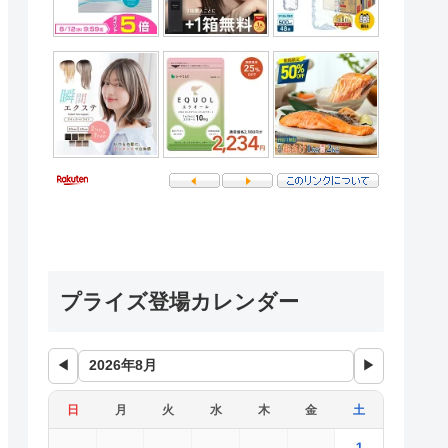
プライズ登場カレンダー
◀
▶
日
月
火
水
木
金
土
1