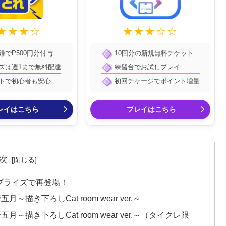
★★★☆
★★★☆☆
録でP500円分付与
10回分の新規無料チケット
ズは週1まで無料配達
練習台でお試しプレイ
トで初心者も安心
初回チャージでポイント増量
レイはこちら
プレイはこちら
次
プライズで再登場！
月～描き下ろしCat room wear ver.～
野五月～描き下ろしCat room wear ver.～（タイクレ限