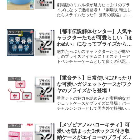
ライズから登場！
劇場版のリムル様が魅力たっぷりのプラ
イズになって連続登場！『劇場版 転生し
たらスライムだった件 蒼海の涙編』よ
り、主人公であるリムル様が魅力的なア
イテムとなって展開されます。バンプレ
ストから、存在感抜群の大きなソフビフ
【都市伝説解体センター】人気キ
プライズ
ィギュアと、愛らしいカ...
ャラクターたちが可愛らしい「ほ
わぬい」になってプライズから登
場！
魅力たっぷりのキャラクターたちが癒や
しのプライズアイテムに！ミステリーア
ドベンチャーゲームとして多くの話題を
集める本作から、待望のプライズアイテ
ムが展開予定です。バンプレストが手掛
ける人気ぬいぐるみシリーズとして、キ
【重音テト】日常使いにぴったり
プライズ
ャラクターたちがとても可...
な可愛いガジェットケースがフク
ヤのプライズから登場！
重音テトの魅力を詰め込んだ実用的なガ
ジェットケースがプライズに登場！バー
チャルシンガーとして国内外で根強い人
気を誇る重音テトから、毎日の生活を便
利にしてくれる実用的なアイテムが登場
予定です。ファンにとっては見逃せない
【メゾピアノ×ハローキティ】可
プライズ
グッズとなりそうですね。...
愛いが詰まった3ボックス付き収
納ケースがエイコーのプライズで