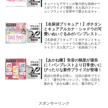
登場！
キュートなデザインが魅力的な収納ケー
スがプライズで展開！大人気のファッシ
ョンブランドと世界中で愛されるキャラ
クターの、夢のコラボレーションアイテ
ムが発表されました。メゾピアノらしい
ロマンティックな世界観と、ハローキテ
【名探偵プリキュア！】ポチタン
プライズ
ィの愛らしさが絶妙にマッ...
とキュアアルカナ・シャドウの可
愛いぬいぐるみがバンプレストの
プライズに登場！
【名探偵プリキュア！】ポチタンとキュ
アアルカナ・シャドウの魅力あふれるプ
ライズ！大人気アニメ『名探偵プリキュ
ア！』より、ファン待望のキュートなぬ
いぐるみアイテムがバンプレストから展
開されます。作品の世界観を身近に感じ
【あかね噺】朱音の熱意が湯呑
プライズ
られる、注目のグッズと言...
に！バンプレストより日常使いに
ぴったりな新作プライズが登場！
落語の世界を日常に、注目の新作プライ
ズ！『週刊少年ジャンプ』で熱い注目を
集める『あかね噺』から、魅力的なアイ
テムが届きました。今回登場するのは、
作中の雰囲気をそのまま閉じ込めたよう
な「湯呑」です。バンプレストが手掛け
るこのアイテムは、作品の...
スポンサーリンク