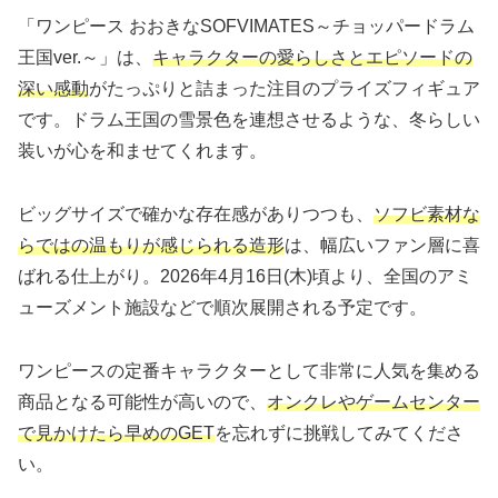
「ワンピース おおきなSOFVIMATES～チョッパードラム
王国ver.～」は、
キャラクターの愛らしさとエピソードの
深い感動
がたっぷりと詰まった注目のプライズフィギュア
です。ドラム王国の雪景色を連想させるような、冬らしい
装いが心を和ませてくれます。
ビッグサイズで確かな存在感がありつつも、
ソフビ素材な
らではの温もりが感じられる造形
は、幅広いファン層に喜
ばれる仕上がり。2026年4月16日(木)頃より、全国のアミ
ューズメント施設などで順次展開される予定です。
ワンピースの定番キャラクターとして非常に人気を集める
商品となる可能性が高いので、
オンクレやゲームセンター
で見かけたら早めのGET
を忘れずに挑戦してみてくださ
い。