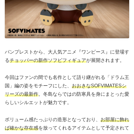
バンプレストから、大人気アニメ『ワンピース』に登場す
る
チョッパーの新作ソフビフィギュア
が展開されます。
今回はファンの間でも名作として語り継がれる「ドラム王
国」編の姿をモチーフにした、
おおきなSOFVIMATESシ
リーズの最新作
。冬島ならではの防寒具を身にまとった愛
らしいシルエットが魅力です。
ボリューム感たっぷりの造形となっており、
お部屋に飾れ
ば確かな存在感
を放ってくれるアイテムとして予定されて