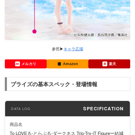
キャラ広場
メルカリ
Amazon
楽天
プライズの基本スペック・登場情報
SPECIFICATION
商品名
To LOVEる-とらぶる-ダークネス Trio-Try-iT Figureー結城