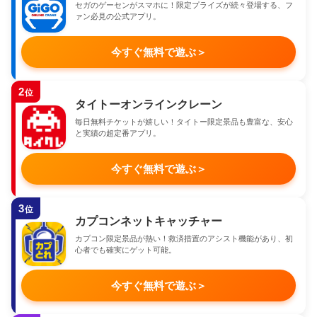
セガのゲーセンがスマホに！限定プライズが続々登場する、フ
ァン必見の公式アプリ。
今すぐ無料で遊ぶ
＞
2
位
タイトーオンラインクレーン
毎日無料チケットが嬉しい！タイトー限定景品も豊富な、安心
と実績の超定番アプリ。
今すぐ無料で遊ぶ
＞
3
位
カプコンネットキャッチャー
カプコン限定景品が熱い！救済措置のアシスト機能があり、初
心者でも確実にゲット可能。
今すぐ無料で遊ぶ
＞