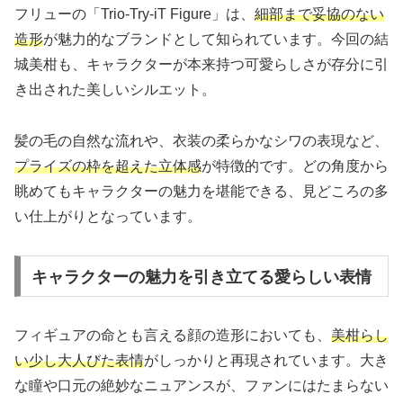
フリューの「Trio-Try-iT Figure」は、
細部まで妥協のない
造形
が魅力的なブランドとして知られています。今回の結
城美柑も、キャラクターが本来持つ可愛らしさが存分に引
き出された美しいシルエット。
髪の毛の自然な流れや、衣装の柔らかなシワの表現など、
プライズの枠を超えた立体感
が特徴的です。どの角度から
眺めてもキャラクターの魅力を堪能できる、見どころの多
い仕上がりとなっています。
キャラクターの魅力を引き立てる愛らしい表情
フィギュアの命とも言える顔の造形においても、
美柑らし
い少し大人びた表情
がしっかりと再現されています。大き
な瞳や口元の絶妙なニュアンスが、ファンにはたまらない