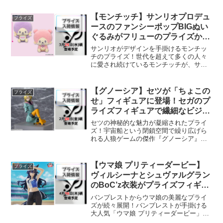
カ」がバンプレストの鎮座獣シリーズで
立体化されます。ちょこんと座ったリラ
【モンチッチ】サンリオプロデュ
プライズ
ックス感のある姿が可愛らし...
ースのファンシーポップBIGぬい
ぐるみがフリューのプライズから
登場！
サンリオがデザインを手掛けるモンチッ
チのプライズ！世代を超えて多くの人々
に愛され続けているモンチッチが、サン
リオのプロデュースによって新たな魅力
をまとって登場します。フリューより展
開される「モンチッチ Design produced
【グノーシア】セツが「ちょこの
プライズ
by ...
せ」フィギュアに登場！セガのプ
ライズフィギュアで繊細なビジュ
アルを再現！
セツの神秘的な魅力が凝縮されたプライ
ズ！宇宙船という閉鎖空間で繰り広げら
れる人狼ゲームの傑作『グノーシア』。
その物語の鍵を握る重要人物である「セ
ツ」が、セガの「ちょこのせ」シリーズ
からプライズフィギュアとして登場しま
【ウマ娘 プリティーダービー】
プライズ
す。どこにでも座らせて飾...
ヴィルシーナとシュヴァルグラン
のBoC’z衣装がプライズフィギュ
アで登場！
バンプレストからウマ娘の美麗なプライ
ズが続々展開！バンプレストが手掛ける
大人気「ウマ娘 プリティーダービー」シ
リーズから、新たなプライズフィギュア