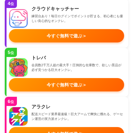
4
位
クラウドキャッチャー
練習台あり！毎日ログインでポイントが貯まる、初心者にも優
しい良心的なオンクレ。
今すぐ無料で遊ぶ
＞
5
位
トレバ
会員数2千万人超の最大手！圧倒的な在庫数で、欲しい景品が
必ず見つかる巨大オンクレ。
今すぐ無料で遊ぶ
＞
6
位
アラクレ
配送スピード業界最速級！巨大アームで爽快に獲れる、ゲーセ
ン運営の実力派オンクレ。