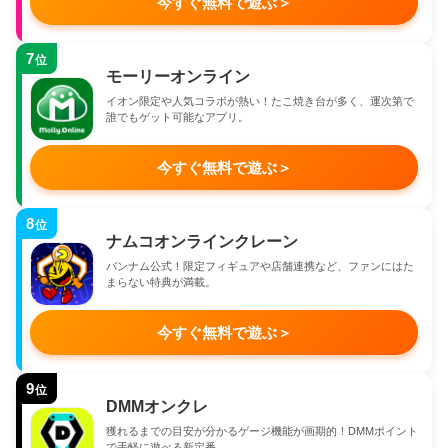
今すぐ無料で遊ぶ
＞
7
位
モーリーオンライン
イオン限定や人気コラボが熱い！たこ焼き台が多く、運次第で
誰でもゲット可能なアプリ。
今すぐ無料で遊ぶ
＞
8
位
ナムコオンラインクレーン
バンナム公式！限定フィギュアや店舗連携など、ファンにはた
まらない特典が満載。
今すぐ無料で遊ぶ
＞
9
位
DMMオンクレ
獲れるまでの目安が分かるゲージ機能が画期的！DMMポイント
で手軽に遊べる新定番。