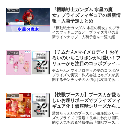
『機動戦士ガンダム 水星の魔
プライズ
女』プライズフィギュアの最新情
報・入荷予定まとめ
『機動戦士ガンダム 水星の魔女』のプラ
イズフィギュアなど、プライズ景品の最
新ラインナップ・入荷予定を一覧で紹
介。人気キャラの新作情報も随時更新し
ています。
【チムたん×マイメロディ】おそ
プライズ
ろいのいちごリボンが可愛い！フ
リューから注目のコラボプライズ
が登場！
チムたんとマイメロディの夢のコラボが
プライズで実現！株式会社セキグチが展
開するモンチッチの大切なお友達である
チムたんとマイメロディの夢のコラボレ
ーションが実現しました。今回フリュー
から新たに展開されるのは、二人の愛ら
【快獣ブースカ】ブースカが愛ら
プライズ
しさが存分に引き出された...
しいお座りポーズでプライズフィ
ギュア化！鎮座獣シリーズから癒
やしの造形でオンクレ展開！
愛嬌たっぷりのブースカが鎮座獣シリー
ズのプライズで登場！長年にわたり国民
的な人気を誇る特撮作品『快獣ブース
カ』より、愛くるしい主人公の「ブース