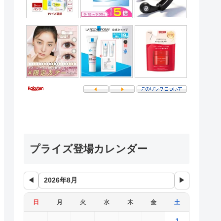
プライズ登場カレンダー
◀
▶
日
月
火
水
木
金
土
1