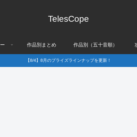
TelesCope
ー
作品別まとめ
作品別（五十音順）
【8/4】8月のプライズラインナップを更新！