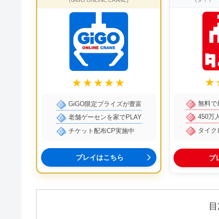
★
★★★★★
無料で
GiGO限定プライズが豊富
450
老舗ゲーセンを家でPLAY
タイク
チケット配布CP実施中
プレイはこちら
プ
目