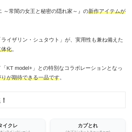
エ ～常闇の女王と秘密の隠れ家～』の
新作アイテムが
「ライザリン・シュタウト」が、実用性も兼ね備えた
立体化
。
KT model+」との特別なコラボレーションとなっ
がりが期待できる一品です
。
選！
タイクレ
カプとれ
ーオンラインクレーン)
(カプコンネットキャッチャー)