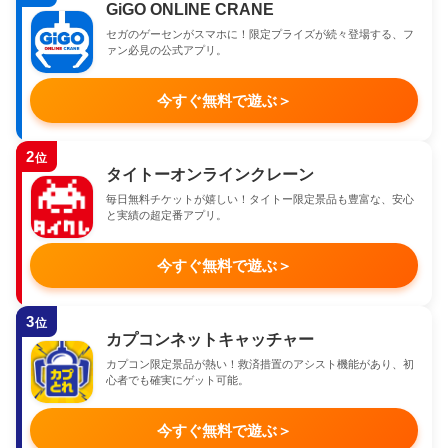
GiGO ONLINE CRANE
セガのゲーセンがスマホに！限定プライズが続々登場する、フ
ァン必見の公式アプリ。
今すぐ無料で遊ぶ
＞
2
位
タイトーオンラインクレーン
毎日無料チケットが嬉しい！タイトー限定景品も豊富な、安心
と実績の超定番アプリ。
今すぐ無料で遊ぶ
＞
3
位
カプコンネットキャッチャー
カプコン限定景品が熱い！救済措置のアシスト機能があり、初
心者でも確実にゲット可能。
今すぐ無料で遊ぶ
＞