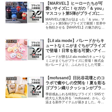
ナップが追加されます。今回立体化され
【MARVEL】ヒーローたちが可
プライズ
るのは、圧倒的なカ...
愛いサイズに！セガの「＆ you」
マスコット第5弾がプライズに登
場！
MARVELの魅力が詰まった「＆ you」マ
スコット第5弾がプライズで展開！世界中
を熱狂させる【MARVEL】の魅力的なキ
ャラクターたちが、セガの人気シリーズ
「＆ you」から可愛らしいマスコットに
なって展開されます。今回登場するの
【Lil ala mode】パレードからキ
プライズ
は、コレ...
ュートなミニがまぐちがプライズ
で登場！日常を彩る可愛いアイテ
ムをゲットしよう！
パレードが贈るLil ala modeのキュートな
ミニがまぐちがプライズに登場！株式会
社パレードより、ふんわりとした可愛ら
しいデザインが魅力的な「Lil ala mode」
シリーズのミニがまぐちがプライズとし
て展開されます。日常のちょっとし...
【mofusand】日比谷花壇とのコ
プライズ
ラボで癒やしの空間を！夏を彩る
ゴブラン織りクッションがプライ
ズに登場！
季節感あふれる特別なプライズ！SNSで
絶大な人気を誇る「mofusand」から、心
温まる新作アイテムが届きました。今回
はフラワーショップ「日比谷花壇」との
コラボレーションが実現しています。四