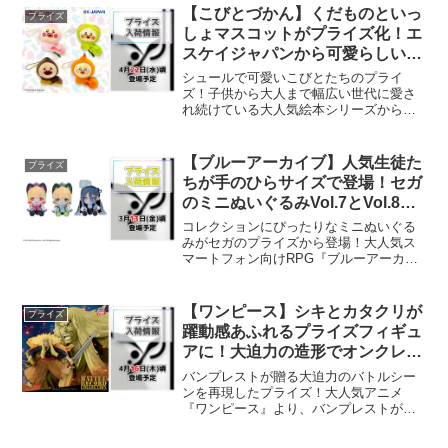
【こびとづかん】くだものといっ
プライズ
しょマスコットがプライズ化！エ
スケイジャパンから可愛らしいア
イテムが登場！
シュールで可愛いこびとたちのプライ
ズ！子供から大人まで幅広い世代に愛さ
れ続けている大人気絵本シリーズから、
フルーツと組み合わさった可愛らしいア
イテムが新たに展開されます。今回エス
ケイジャパンから登場するのは、こびと
【ブルーアーカイブ】人気生徒た
プライズ
たちの独特な表情が見ている...
ちが手のひらサイズで登場！セガ
のミニぬいぐるみVol.7とVol.8が
プライズ展開！
コレクションにぴったりなミニぬいぐる
みがセガのプライズから登場！大人気ス
マートフォン向けRPG『ブルーアーカイ
ブ』から、コレクションにぴったりなキ
ュートなアイテムが新たに展開されま
す。ゲーム内で活躍する魅力的なキャラ
【ワンピース】シキとカタクリが
プライズ
クターたちが、可愛らしい...
躍動感あふれるプライズフィギュ
アに！大迫力の造形でオンクレか
ら登場！
バンプレストが贈る大迫力のバトルシー
ンを再現したプライズ！大人気アニメ
『ワンピース』より、バンプレストが展
開する「BATTLE RECORD
COLLECTION」シリーズに新たなライン