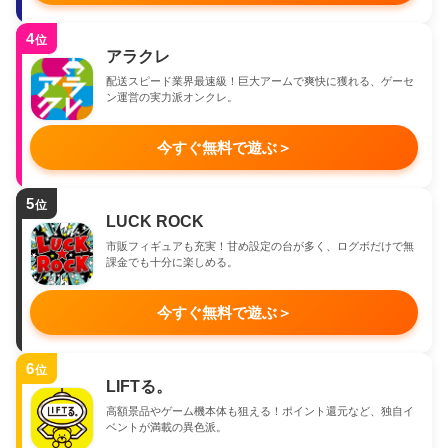
4
位
アラクレ
配送スピード業界最速級！巨大アームで爽快に獲れる、ゲーセ
ン運営の実力派オンクレ。
今すぐ無料で遊ぶ
＞
5
位
LUCK ROCK
市販フィギュアも充実！甘め設定の台が多く、ログボだけで無
課金でも十分に楽しめる。
今すぐ無料で遊ぶ
＞
6
位
LIFTる。
高額景品やゲーム機本体も狙える！ポイント還元など、独自イ
ベントが満載の異色派。