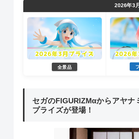
2026年
全景品
セガのFIGURIZMαからア
プライズが登場！