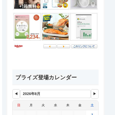
プライズ登場カレンダー
◀
▶
日
月
火
水
木
金
土
1