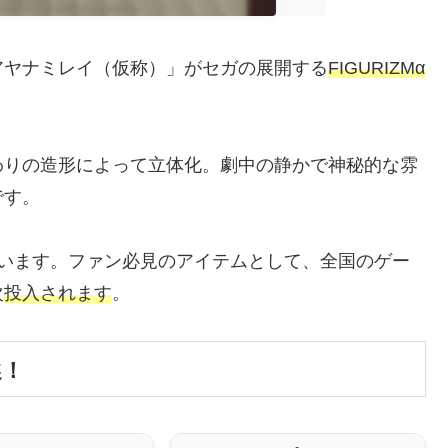
アヤナミレイ（仮称）」がセガの展開する
FIGURIZMα
わりの造形によって立体化。劇中の静かで神秘的な雰
です。
なっています。ファン必見のアイテムとして、全国のゲー
次
投入されます
。
選！