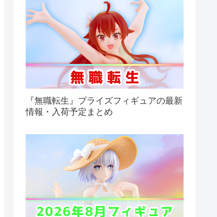
『無職転生』プライズフィギュアの最新
情報・入荷予定まとめ