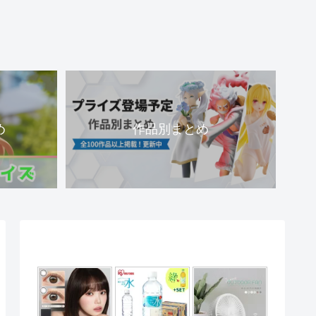
め
作品別まとめ