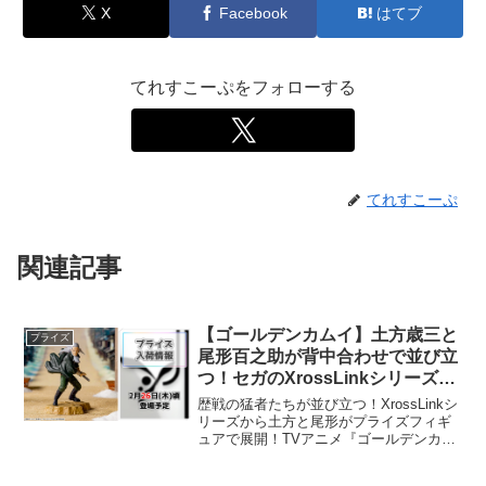
X
Facebook
はてブ
てれすこーぷをフォローする
てれすこーぷ
関連記事
【ゴールデンカムイ】土方歳三と
プライズ
尾形百之助が背中合わせで並び立
つ！セガのXrossLinkシリーズが
プライズフィギュア化！
歴戦の猛者たちが並び立つ！XrossLinkシ
リーズから土方と尾形がプライズフィギ
ュアで展開！TVアニメ『ゴールデンカム
イ』より、土方歳三と尾形百之助がセガ
のプライズに登場します。キャラクター