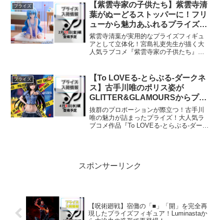
博黙示録カイジ 魔天の地獄・・・・ どこ
【紫雲寺家の子供たち】紫雲寺清
プライズ
でも鉄骨渡り・・・！フ...
葉がぬーどるストッパーに！フリ
ューから魅力あふれるプライズフ
ィギュアが登場！
紫雲寺清葉が実用的なプライズフィギュ
アとして立体化！宮島礼吏先生が描く大
人気ラブコメ『紫雲寺家の子供たち』よ
り、次女の清葉が待望の立体化を果たし
ます。彼女の持つクールで知的な雰囲気
が、フリュー自慢の技術で見事に再現さ
【To LOVEる-とらぶる-ダークネ
プライズ
れました。ファンならずと...
ス】古手川唯のポリス姿が
GLITTER&GLAMOURSからプラ
イズフィギュアで登場！
抜群のプロポーションが際立つ！古手川
唯の魅力が詰まったプライズ！大人気ラ
ブコメ作品『To LOVEる-とらぶる-ダーク
ネス』より、風紀委員を務める人気キャ
ラクター「古手川唯」が、バンプレスト
の高品質ブランド
「GLITTER&GLAMOURS...
スポンサーリンク
【呪術廻戦】宿儺の「■」「開」を完全再
現したプライズフィギュア！Luminastaか