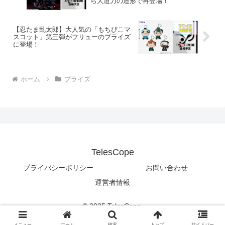
ら大迫力の造形で再登場！
【忍たま乱太郎】大人気の「もちぴこマ
スコット」第三弾がフリューのプライズ
に登場！
ホーム
プライズ
TelesCope
プライバシーポリシー
お問い合わせ
運営者情報
© 2025 TelesCope.
メニュー
ホーム
検索
トップ
サイドバー