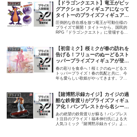
同士を組み合わせて飾れる
【ドラゴンクエスト】竜王がビッ
プライズ
「XrossLink（ク...
グアクションフィギュアになって
タイトーのプライズフィギュアか
ら登場！
圧倒的な存在感を放つ竜王が可動仕様の
プライズで展開！タイトーから、国民的
RPG『ドラゴンクエスト』に登場する大
魔王、竜王のプライズフィギュアが展開
されます。シリーズの原点にして絶大な
人気を誇るボスキャラクターの立体化で
【初音ミク】桜ミクが春の訪れを
プライズ
す。今回登場するのは、...
告げる！フリューのぬーどるスト
ッパープライズフィギュアが登
場！
春の彩りを食卓へ！桜ミクのぬーどるス
トッパープライズ！春の気配と共に、今
年も愛らしい歌姫がやってきます。フリ
ューが手掛ける人気シリーズより、桜ミ
クの新作ぬーどるストッパーフィギュア
が登場します。カップ麺の蓋を押さえる
【賭博黙示録カイジ】カイジの過
プライズ
という実用性に加え、愛く...
酷な鉄骨渡りがプライズフィギュ
ア化！バンプレストから名シーン
を再現して登場！
あの絶望の鉄骨渡りが蘇る！バンプレス
ト注目のプライズ！福本伸行氏による大
人気コミック『賭博黙示録カイジ』よ
り、ファンなら誰もが知る名シーンが立
体化されました。バンプレストから「賭