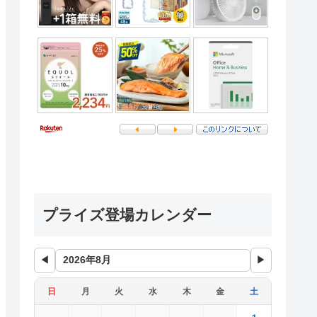
プライズ登場カレンダー
◀
▶
日
月
火
水
木
金
土