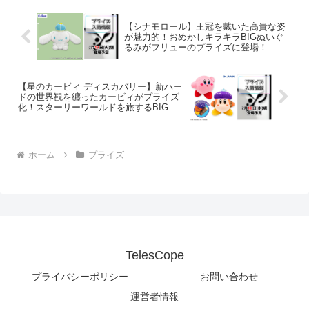
【シナモロール】王冠を戴いた高貴な姿
が魅力的！おめかしキラキラBIGぬいぐ
るみがフリューのプライズに登場！
【星のカービィ ディスカバリー】新ハー
ドの世界観を纏ったカービィがプライズ
化！スターリーワールドを旅するBIGぬ
いぐるみが登場！
ホーム
プライズ
TelesCope
プライバシーポリシー
お問い合わせ
運営者情報