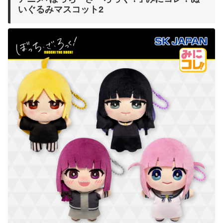
いぐるみマスコット2