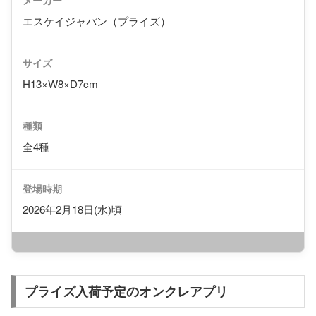
メーカー
エスケイジャパン（プライズ）
サイズ
H13×W8×D7cm
種類
全4種
登場時期
2026年2月18日(水)頃
プライズ入荷予定のオンクレアプリ