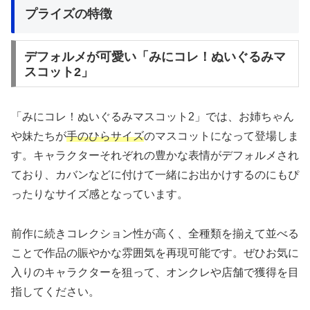
プライズの特徴
デフォルメが可愛い「みにコレ！ぬいぐるみマ
スコット2」
「みにコレ！ぬいぐるみマスコット2」では、お姉ちゃん
や妹たちが
手のひらサイズ
のマスコットになって登場しま
す。キャラクターそれぞれの豊かな表情がデフォルメされ
ており、カバンなどに付けて一緒にお出かけするのにもぴ
ったりなサイズ感となっています。
前作に続きコレクション性が高く、全種類を揃えて並べる
ことで作品の賑やかな雰囲気を再現可能です。ぜひお気に
入りのキャラクターを狙って、オンクレや店舗で獲得を目
指してください。