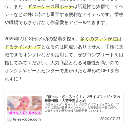
う。また、
ギターケース風ポーチ
は話題性も抜群で、イベ
ントなどの外出時にも重宝する便利なアイテムです。学校
や職場でもさりげなく作品愛をアピールできます。
2026年2月18日(水)頃の登場を控え、
多くのファンが注目
するラインナップ
となるのは間違いありません。手軽に挑
戦できるオンクレなどを活用して、ぜひコンプリートを目
指してみてください。人気商品となる可能性が高いので、
オンクレやゲームセンターで見かけたら早めのGETを忘
れずに！
『ぼっち・ざ・ろっく！』プライズフィギュアの
最新情報・入荷予定まとめ
『ぼっち・ざ・ろっく！』のプライズフィギュアなど、プ
ライズ景品の最新ラインナップ・入荷予定を一覧で紹介。
人気キャラの新作情報も随時更新しています。
2026.07.27
teles-cope.com