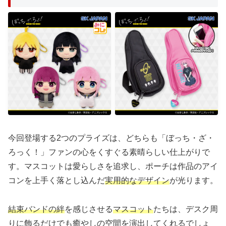
今回登場する2つのプライズは、どちらも「ぼっち・ざ・
ろっく！」ファンの心をくすぐる素晴らしい仕上がりで
す。マスコットは愛らしさを追求し、ポーチは作品のアイ
コンを上手く落とし込んだ
実用的なデザイン
が光ります。
結束バンドの絆
を感じさせる
マスコット
たちは、デスク周
りに飾るだけでも癒やしの空間を演出してくれるでしょ