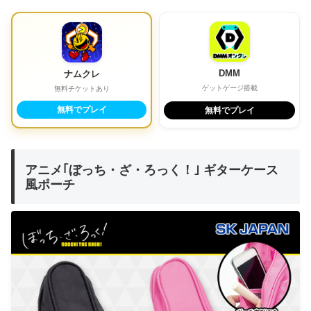
DMM
ナムクレ
ゲットゲージ搭載
無料チケットあり
無料でプレイ
無料でプレイ
アニメ｢ぼっち・ざ・ろっく！｣ ギターケース
風ポーチ