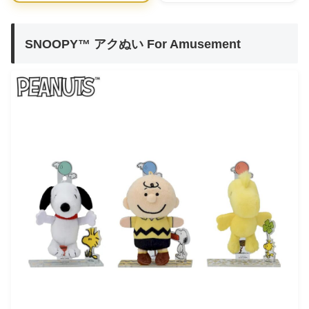
SNOOPY™ アクぬい For Amusement