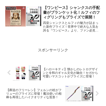
であるドリーのフィギュアライトがバン
プレストから展開されます。巨兵海賊団
【ワンピース】シャンクスの手配
プライズ
の船長として名を馳せる彼...
書がブランケット化！ルフィのフ
ィグリングもプライズで展開！
四皇シャンクスとルフィの魅力が詰まっ
た新作プライズ！世界中で絶大な人気を
誇る『ワンピース』より、ファン必見の
新アイテムがバンプレストから登場しま
す。注目のラインナップは、シャンクス
の手配書をモチーフにしたブランケット
と、ルフィの指輪型フィギ...
スポンサーリンク
【ハローキティ】懐かしのレトロデザイ
ンと令和のギャル文化が融合！セガから
可愛いマスコットがプライズに登場！
【葬送のフリーレン】フェルンの杖がフ
リューのプライズに登場！魔法使いの相
棒を再現したハイクオリティな造形！