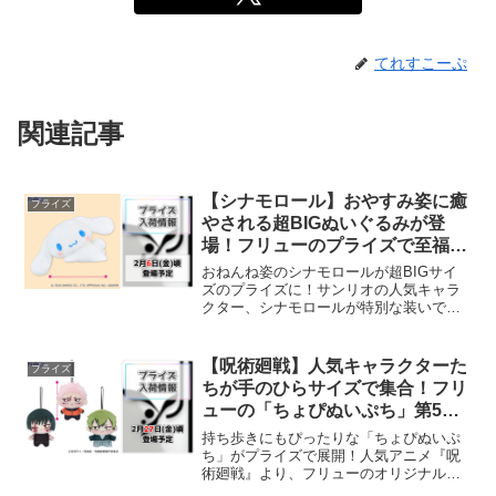
てれすこーぷ
関連記事
【シナモロール】おやすみ姿に癒
プライズ
やされる超BIGぬいぐるみが登
場！フリューのプライズで至福の
ひとときを！
おねんね姿のシナモロールが超BIGサイ
ズのプライズに！サンリオの人気キャラ
クター、シナモロールが特別な装いで登
場します。今回は「おねんね日和」をテ
ーマにした、見ているだけで心が和むデ
ザイン。フリューのプライズとして、
【呪術廻戦】人気キャラクターた
プライズ
2026年2月6日(金)...
ちが手のひらサイズで集合！フリ
ューの「ちょぴぬいぷち」第5弾
がプライズに登場決定！
持ち歩きにもぴったりな「ちょぴぬいぷ
ち」がプライズで展開！人気アニメ『呪
術廻戦』より、フリューのオリジナルぬ
いぐるみブランド「ちょぴぬいぷち」の