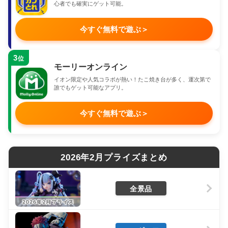
心者でも確実にゲット可能。
今すぐ無料で遊ぶ
＞
3
位
モーリーオンライン
イオン限定や人気コラボが熱い！たこ焼き台が多く、運次第で
誰でもゲット可能なアプリ。
今すぐ無料で遊ぶ
＞
2026年2月プライズまとめ
全景品