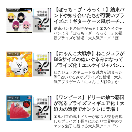
第5弾が新たに発表されました。本シリー
ズは、キャラクターを絶妙なデフォルメ
【ぼっち・ざ・ろっく！】結束バ
プライズ
で表現した可愛らしいビ...
ンドや知り合いたちが可愛いプラ
イズに！ギターケース風ポーチな
どファン必見のアイテムがオンク
結束バンドの個性が光る！エスケイジャ
レに登場！
パンより「ぼっち・ざ・ろっく！」の最
新プライズが登場！大人気アニメ「ぼっ
ち・ざ・ろっく！」から、ファン待望の
新作プライズが2026年2月18日(水)頃より
順次展開される予定です。劇中のバンド
【にゃんこ大戦争】ねこジュラが
プライズ
「結束バンド」...
BIGサイズのぬいぐるみになって
プライズ化！エスケイジャパンか
らオンクレに登場予定！
ねこジュラのキュートな魅力が詰まった
BIGぬいぐるみがプライズに登場！大人
気アプリゲーム「にゃんこ大戦争」か
ら、クリティカルアタッカーとしておな
じみの「ねこジュラ」がBIGサイズのぬ
いぐるみになって展開されます。今回は
【ワンピース】ドリーの放つ覇国
プライズ
エスケイジャパンからリ...
が光るプライズフィギュア化！大
迫力の造形でオンクレに登場！
エルバフの戦士ドリーが放つ大技を再現
したプライズ！長きにわたり世界中のフ
ァンを魅了し続ける大人気アニメ『ワン
ピース』より、エルバフの誇り高き戦士