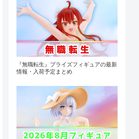
『無職転生』プライズフィギュアの最新
情報・入荷予定まとめ