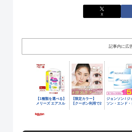
X
記事内に広