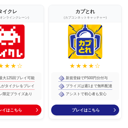
タイクレ
カプとれ
ーオンラインクレーン)
(カプコンネットキャッチャー)
★★★☆
★★★★☆
最大125回プレイ可能
新規登録でP500円分付与
万人がタイクレをプレイ
プライズは週1まで無料配達
レ限定プライズあり
アシストで初心者も安心
レイはこちら
プレイはこちら