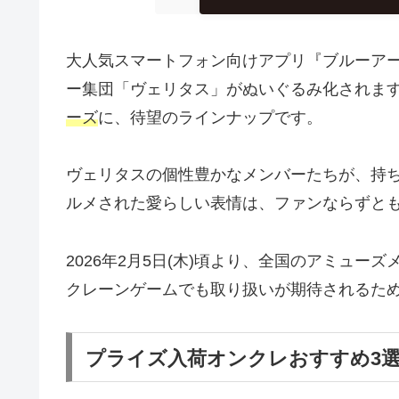
大人気スマートフォン向けアプリ『ブルーア
ー集団「ヴェリタス」がぬいぐるみ化されま
ーズ
に、待望のラインナップです。
ヴェリタスの個性豊かなメンバーたちが、持
ルメされた愛らしい表情は、ファンならずと
2026年2月5日(木)頃より、全国のアミュ
クレーンゲームでも取り扱いが期待されるた
プライズ入荷オンクレおすすめ3