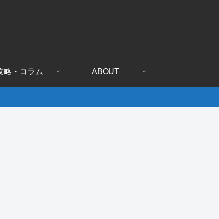
攻略・コラム
ABOUT