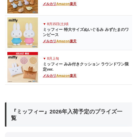
メルカリ
Amazon
楽天
▼ 8月15日(土)頃
ミッフィー 特大サイズぬいぐるみ みずたまのワ
ンピース
メルカリ
Amazon
楽天
▼ 8月上旬
ミッフィー みみ付きクッション ラウンドワン限
定ver.
メルカリ
Amazon
楽天
『ミッフィー』2026年入荷予定のプライズ一
覧