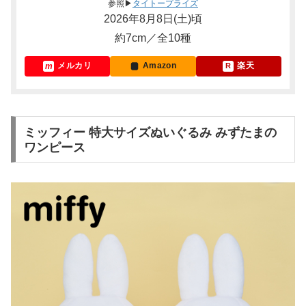
参照▶
タイトープライズ
2026年8月8日(土)頃
約7cm／全10種
メルカリ
Amazon
楽天
ミッフィー 特大サイズぬいぐるみ みずたまの
ワンピース