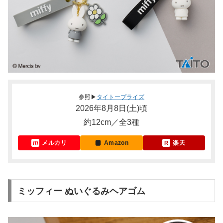
参照▶
タイトープライズ
2026年8月8日(土)頃
約12cm／全3種
メルカリ
Amazon
楽天
ミッフィー ぬいぐるみヘアゴム